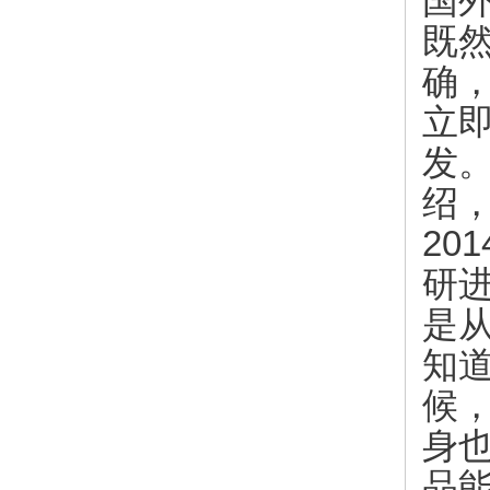
国
既
确
立
发
绍，
20
研
是
知
候
身
品