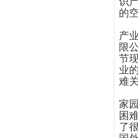
识
的
在
产
限
节
业
难
三
家
困
了